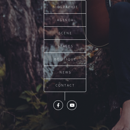
BIOGRAPHIE
AGENDA
SCENE
STAGES
BOUTIQUE
NEWS
CONTACT